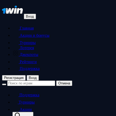
Вход
Главная
Акции и бонусы
Турниры
Лотерея
Джекпоты
Рейтинги
Поддержка
Регистрация
Вход
Отмена
Поддержка
Турниры
Акции