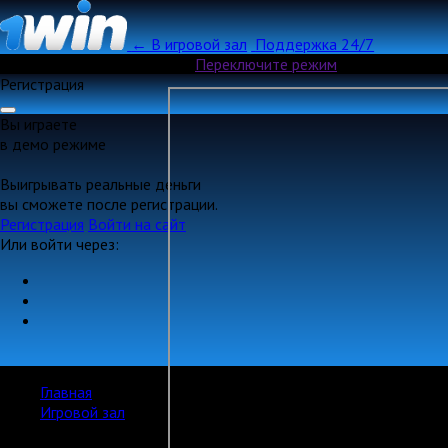
← В игровой зал
Поддержка 24/7
Вы играете в демо-режиме.
Переключите режим
и выигрывайте 
Регистрация
Вы играете
в демо режиме
Выигрывать реальные деньги
вы сможете после регистрации.
Регистрация
Войти на сайт
Или войти через:
Главная
Игровой зал
Fortune Girl