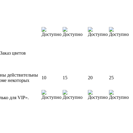
Заказ цветов
ины действительны
10
15
20
25
роме некоторых
лько для VIP».