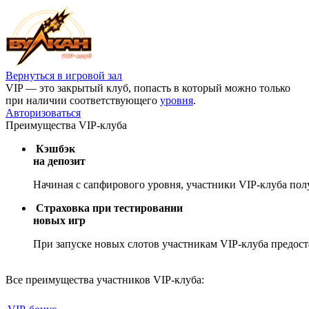
Вернуться в игровой зал
VIP — это
закрытый клуб
, попасть в который можно только
при наличии соответствующего
уровня
.
Авторизоваться
Преимущества VIP-клуба
Кэшбэк
на депозит
Начиная с сапфирового уровня, участники VIP-клуба пол
Страховка при тестировании
новых игр
При запуске новых слотов участникам VIP-клуба предост
Все преимущества участников VIP-клуба: