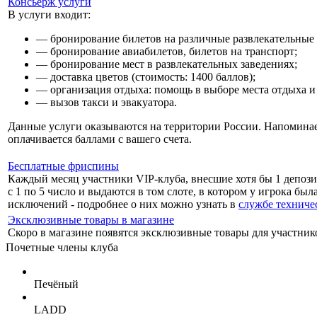
Консьерж услуги
В услуги входит:
— бронирование билетов на различные развлекательные
— бронирование авиабилетов, билетов на транспорт;
— бронирование мест в развлекательных заведениях;
— доставка цветов (стоимость: 1400 баллов);
— организация отдыха: помощь в выборе места отдыха и
— вызов такси и эвакуатора.
Данные услуги оказываются на территории России. Напоминаем,
оплачивается баллами с вашего счета.
Бесплатные фриспины
Каждый месяц участники VIP-клуба, внесшие хотя бы 1 депо
с 1 по 5 число и выдаются в том слоте, в котором у игрока бы
исключений - подробнее о них можно узнать в
службе техниче
Эксклюзивные товары в магазине
Скоро в магазине появятся эксклюзивные товары для участник
Почетные члены клуба
Печёный
LADD