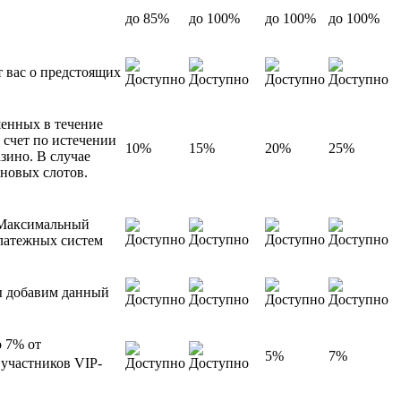
до 85%
до 100%
до 100%
до 100%
 вас о предстоящих
шенных в течение
 счет по истечении
10%
15%
20%
25%
азино. В случае
 новых слотов.
. Максимальный
платежных систем
Мы добавим данный
о 7% от
5%
7%
 участников VIP-