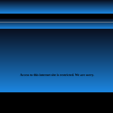
реальные деньги.