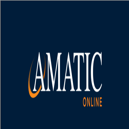
[object HTMLMetaElement]
пополнить счет