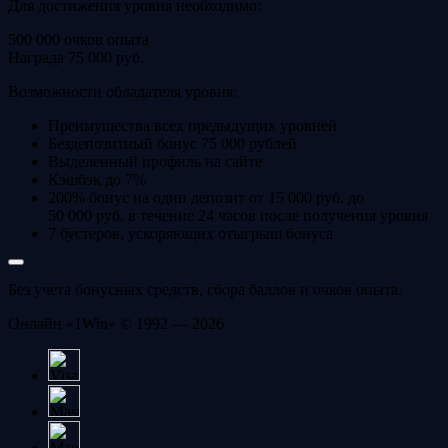
Для достижения уровня необходимо:
500 000 очков опыта
Награда 75 000 руб.
Возможности обладателя уровня:
Преимущества всех предыдущих уровней
Бездепозитный бонус 75 000 рублей
Выделенный профиль на сайте
Кэшбэк до 7%
200% бонус на один депозит от 15 000 руб. до
50 000 руб. в течение 24 часов после получения уровня
7 бустеров, ускоряющих отыгрыш бонуса
Без учета бонусных средств, сбора баллов и очков опыта.
Онлайн «1Win» © 1992 — 2026