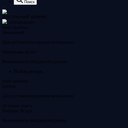
Поиск
Ваш текущий уровень:
«Начальный»
Ваш уровень
Начальный
Для достижения уровня необходимо:
Преимуществ нет
Возможности обладателя уровня:
Выбор аватара
Ваш уровень
Бронза
Для достижения уровня необходимо:
10 очков опыта
Награда 50 руб.
Возможности обладателя уровня: