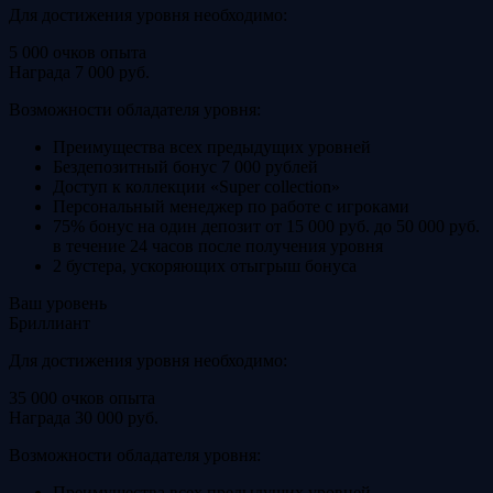
Для достижения уровня необходимо:
5 000 очков опыта
Награда 7 000 руб.
Возможности обладателя уровня:
Преимущества всех предыдущих уровней
Бездепозитный бонус 7 000 рублей
Доступ к коллекции «Super collection»
Персональный менеджер по работе с игроками
75% бонус на один депозит от 15 000 руб. до 50 000 руб.
в течение 24 часов после получения уровня
2 бустера, ускоряющих отыгрыш бонуса
Ваш уровень
Бриллиант
Для достижения уровня необходимо:
35 000 очков опыта
Награда 30 000 руб.
Возможности обладателя уровня:
Преимущества всех предыдущих уровней