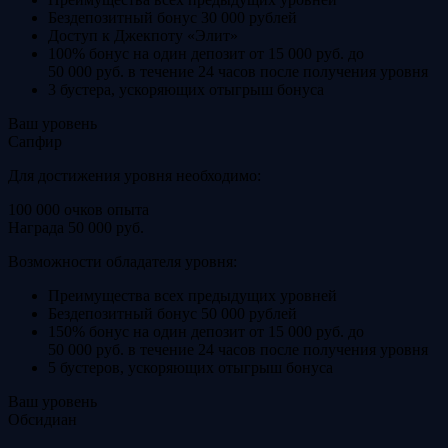
Бездепозитный бонус 30 000 рублей
Доступ к Джекпоту «Элит»
100% бонус на один депозит от 15 000 руб. до
50 000 руб. в течение 24 часов после получения уровня
3 бустера, ускоряющих отыгрыш бонуса
Ваш уровень
Сапфир
Для достижения уровня необходимо:
100 000 очков опыта
Награда 50 000 руб.
Возможности обладателя уровня:
Преимущества всех предыдущих уровней
Бездепозитный бонус 50 000 рублей
150% бонус на один депозит от 15 000 руб. до
50 000 руб. в течение 24 часов после получения уровня
5 бустеров, ускоряющих отыгрыш бонуса
Ваш уровень
Обсидиан