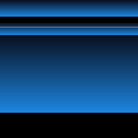
реальные деньги.