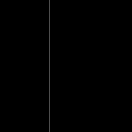
Black Hawk