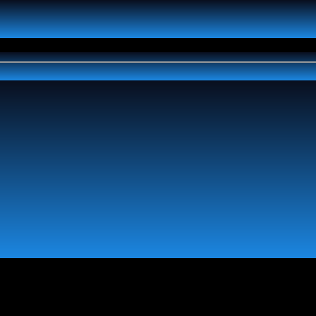
реальные деньги.