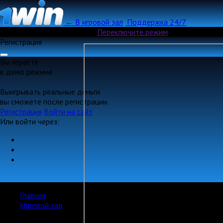
← В игровой зал
Поддержка 24/7
Вы играете в демо-режиме.
Переключите режим
и выигрывайте 
Регистрация
Вы играете
в демо режиме
Выигрывать реальные деньги
вы сможете после регистрации.
Регистрация
Войти на сайт
Или войти через:
Главная
Игровой зал
Beach Party