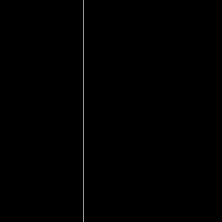
Marco Polo