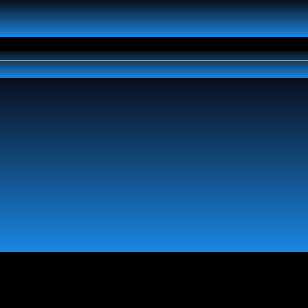
реальные деньги.