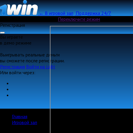
← В игровой зал
Поддержка 24/7
Вы играете в демо-режиме.
Переключите режим
и выигрывайте 
Регистрация
Вы играете
в демо режиме
Выигрывать реальные деньги
вы сможете после регистрации.
Регистрация
Войти на сайт
Или войти через:
Главная
Игровой зал
Queen Cleopatra