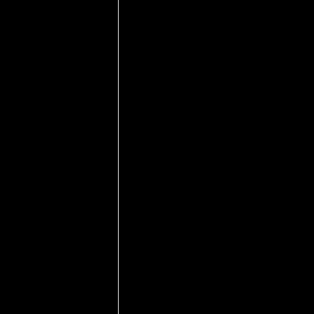
Pied Piper