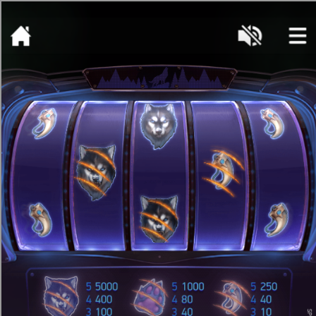
[object HTMLMetaElement]
пополнить счет