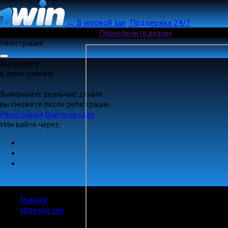
← В игровой зал
Поддержка 24/7
Вы играете в демо-режиме.
Переключите режим
и выигрывайте 
Регистрация
Вы играете
в демо режиме
Выигрывать реальные деньги
вы сможете после регистрации.
Регистрация
Войти на сайт
Или войти через:
Главная
Игровой зал
Prime Zone