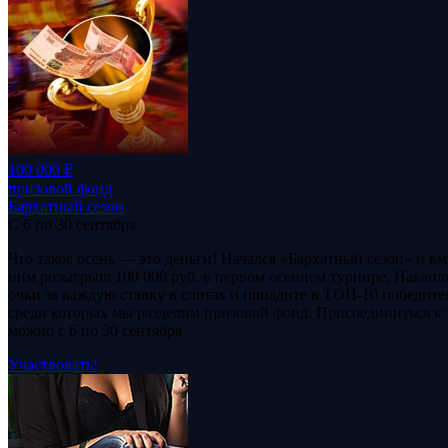
100 000 ₽
призовой фонд
Бархатный сезон
С 6 по 30 сентября
Что такое осень — это деньги! Начался «Бархатный сезон» и вм
ним розыгрыш 100 000 руб. в первом осеннем турнире. Накапл
очки за каждую ставку в слотах и попадите в ТОП-10 победите
среди которых мы разделим призовой фонд. Присоединиться к
можно с 6 по 30 сентября.
Участвовать!