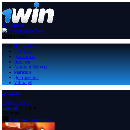
В закладки
Регистрация
Вход
Войти через:
Игровой зал
Турниры
Джекпоты
Лотерея
Акции и бонусы
Магазин
Достижения
VIP-клуб
Турниры
Играть сейчас!
Главная
»
Турниры
Турниры
Календарь турниров