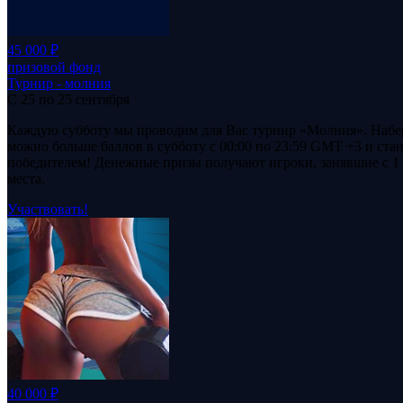
45 000 ₽
призовой фонд
Турнир - молния
С 25 по 25 сентября
Каждую субботу мы проводим для Вас турнир «Молния». Набе
можно больше баллов в субботу с 00:00 по 23:59 GMT +3 и стан
победителем! Денежные призы получают игроки, занявшие с 1 
места.
Участвовать!
40 000 ₽