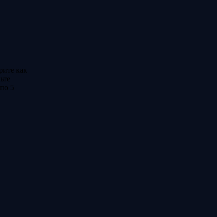
рите как
ьте
по 5