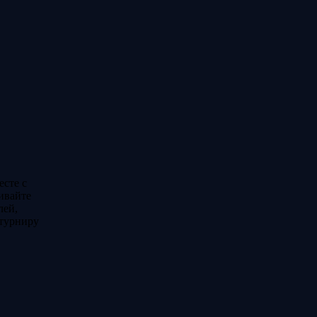
есте с
ивайте
лей,
 турниру