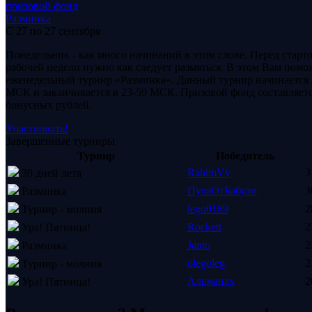
призовой фонд
Разминка
С 27 по 27 сентября
Понедельник - как много начинаний в этом слове. Перед старт
рабочей недели нужно как следует размяться. В этом Вам помо
еженедельный турнир «Разминка». Данный турнир начинается 
МСК и заканчивается в 23-59 МСК. Призовой фонд составляетс
бонусных рублей.
Участвовать!
Завершенные турниры
Турнир
Победитель
RahimVv
3
30 дней лета
ПуляОтБабули
3
Разминка
lego0189
2
Турнир - молния
Rockett
2
Ура! Пятница!
Janto
2
Разминка
olegoleg
2
Турнир - молния
Альманах
2
Ура! Пятница!