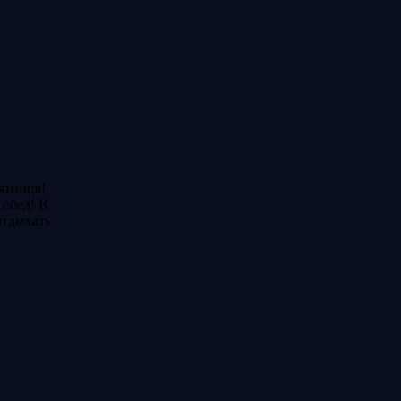
ятница!
 обед! В
отдыхать