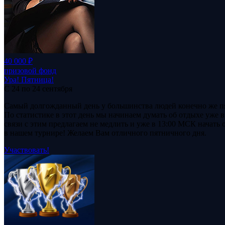
40 000 ₽
призовой фонд
Ура! Пятница!
С 24 по 24 сентября
Самый долгожданный день у большинства людей конечно же п
По статистике в этот день мы начинаем думать об отдыхе уже в
связи с этим предлагаем не медлить и уже в 13:00 МСК начать 
в нашем турнире! Желаем Вам отличного пятничного дня.
Участвовать!