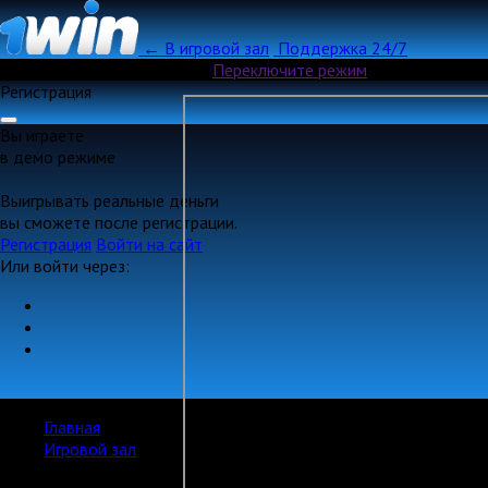
← В игровой зал
Поддержка 24/7
Вы играете в демо-режиме.
Переключите режим
и выигрывайте 
Регистрация
Вы играете
в демо режиме
Выигрывать реальные деньги
вы сможете после регистрации.
Регистрация
Войти на сайт
Или войти через:
Главная
Игровой зал
Mad Mechanic