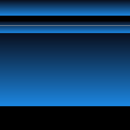
реальные деньги.