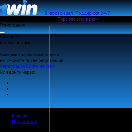
← В игровой зал
Поддержка 24/7
Вы играете в демо-режиме.
Переключите режим
и выигрывайте 
Регистрация
Вы играете
в демо режиме
Выигрывать реальные деньги
вы сможете после регистрации.
Регистрация
Войти на сайт
Или войти через:
Главная
Игровой зал
Leprechaun Hills