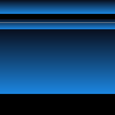
реальные деньги.