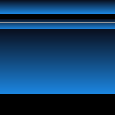
реальные деньги.