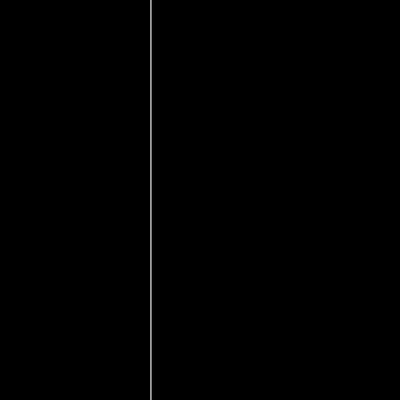
Riches of India