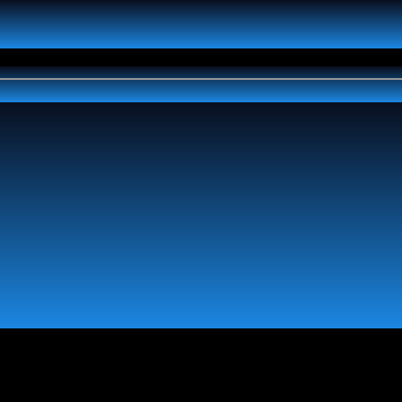
реальные деньги.