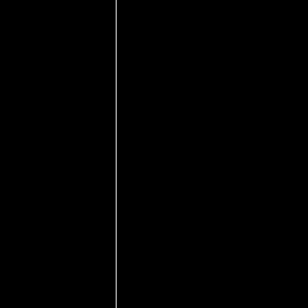
Mayan Moons