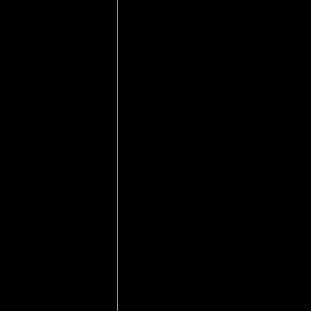
Lucky Lady's Charm Deluxe