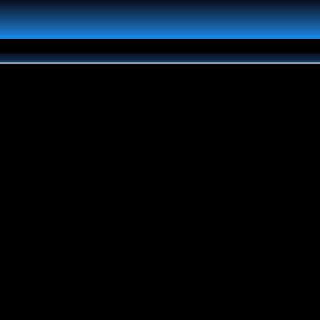
реальные деньги.