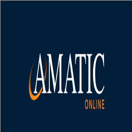
[object HTMLMetaElement]
пополнить счет