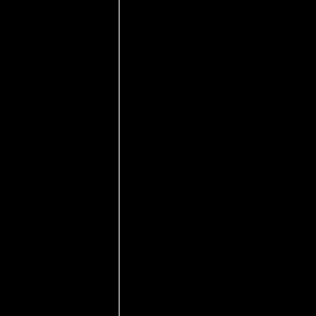
Ninja Path