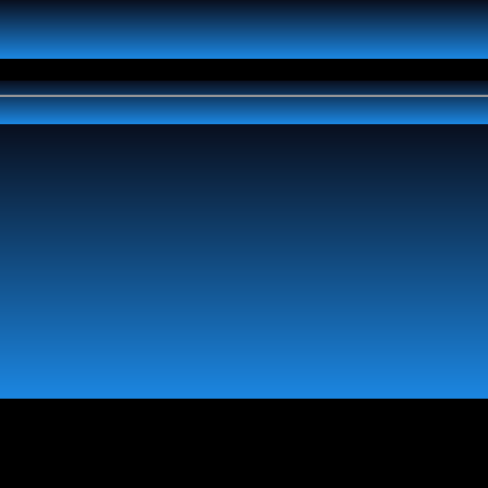
реальные деньги.