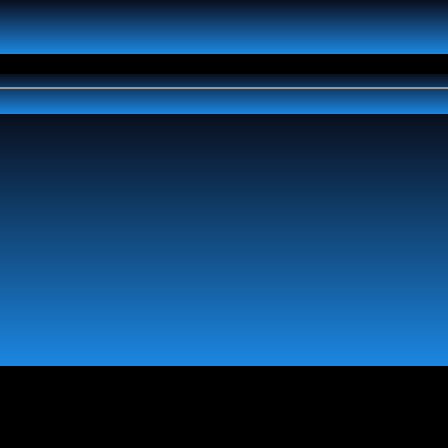
реальные деньги.