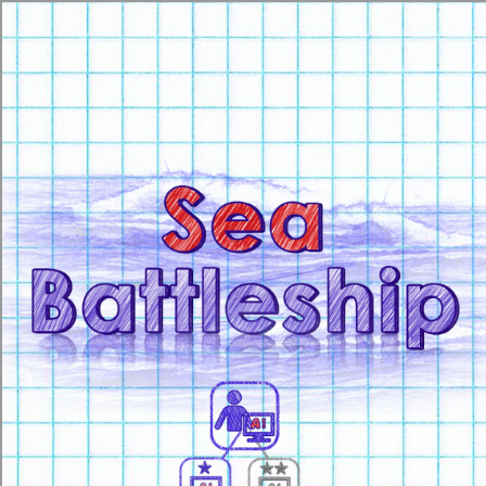
[object HTMLMetaElement]
пополнить счет