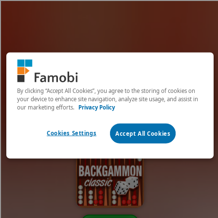
[object HTMLMetaElement]
пополнить счет